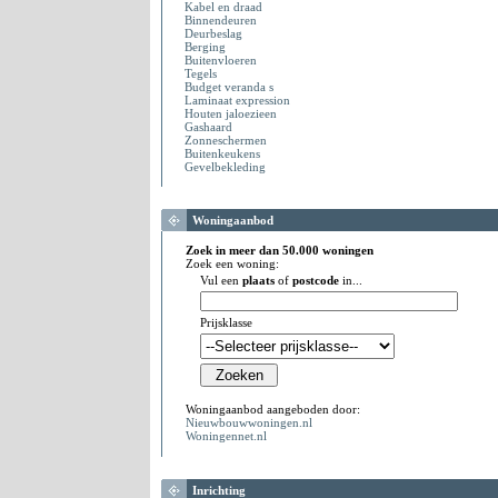
Kabel en draad
Binnendeuren
Deurbeslag
Berging
Buitenvloeren
Tegels
Budget veranda s
Laminaat expression
Houten jaloezieen
Gashaard
Zonneschermen
Buitenkeukens
Gevelbekleding
Woningaanbod
Zoek in meer dan 50.000 woningen
Zoek een woning:
Vul een
plaats
of
postcode
in...
Prijsklasse
Woningaanbod aangeboden door:
Nieuwbouwwoningen.nl
Woningennet.nl
Inrichting