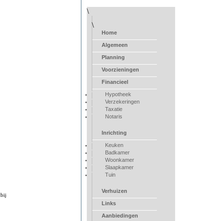
\
\
Home
Algemeen
Planning
Voorzieningen
Financieel
Hypotheek
Verzekeringen
Taxatie
Notaris
Inrichting
Keuken
Badkamer
Woonkamer
Slaapkamer
Tuin
Verhuizen
bij
Links
Aanbiedingen