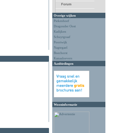
Forum
Overige wijken
Piekenhoef
Dragonder Oost
Kadijken
Schuytgraaf
Poortwijk
Nagtegael
Boechorst
Kanaaloevers
Aanbiedingen
Wooninformatie