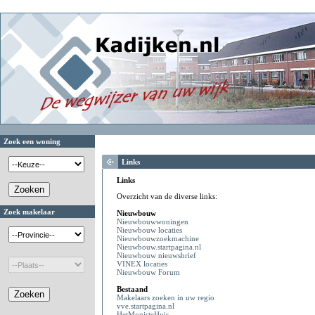
Zoek een woning
Links
Links
Overzicht van de diverse links:
Zoek makelaar
Nieuwbouw
Nieuwbouwwoningen
Nieuwbouw locaties
Nieuwbouwzoekmachine
Nieuwbouw.startpagina.nl
Nieuwbouw nieuwsbrief
VINEX locaties
Nieuwbouw Forum
Bestaand
Makelaars zoeken in uw regio
vve.startpagina.nl
HetMooisteHuis