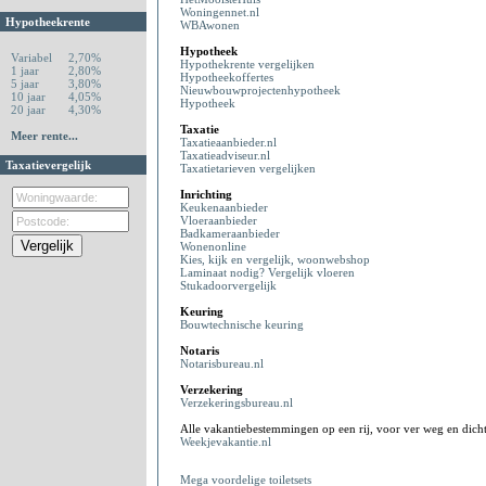
Woningennet.nl
Hypotheekrente
WBAwonen
Hypotheek
Variabel
2,70%
Hypothekrente vergelijken
1 jaar
2,80%
Hypotheekoffertes
5 jaar
3,80%
Nieuwbouwprojectenhypotheek
10 jaar
4,05%
Hypotheek
20 jaar
4,30%
Taxatie
Meer rente...
Taxatieaanbieder.nl
Taxatieadviseur.nl
Taxatievergelijk
Taxatietarieven vergelijken
Inrichting
Keukenaanbieder
Vloeraanbieder
Badkameraanbieder
Wonenonline
Kies, kijk en vergelijk, woonwebshop
Laminaat nodig? Vergelijk vloeren
Stukadoorvergelijk
Keuring
Bouwtechnische keuring
Notaris
Notarisbureau.nl
Verzekering
Verzekeringsbureau.nl
Alle vakantiebestemmingen op een rij, voor ver weg en dicht
Weekjevakantie.nl
Mega voordelige toiletsets