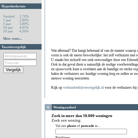
Hypotheekrente
Variabel
2,70%
1 jaar
2,80%
5 jaar
3,80%
10 jaar
4,05%
20 jaar
4,30%
Meer rente...
Taxatievergelijk
Wat allemaal? Dat hangt helemaal af van de manier waarop 
vorm is ook de meest bewerkelijke: het zelf verhuizen met 
U maakt het zichzelf een stuk eenvoudiger door een Erkend
Ook in dat geval dient u natuurlijk de nodige voorbereidingen
en sjouwwerk kunt u overlaten aan de handige en sterke exp
halen de verhuizers uw huidige woning leeg en zullen ze uw 
nieuwe woning neerzetten.
Kijk op
verhuisbedrijvenvergelijk.nl
voor de verhuizers bij 
Woningaanbod
Zoek in meer dan 50.000 woningen
Zoek een woning:
Vul een
plaats
of
postcode
in...
Prijsklasse