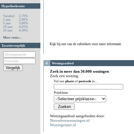
Hypotheekrente
Variabel
2,70%
1 jaar
2,80%
5 jaar
3,80%
10 jaar
4,05%
20 jaar
4,30%
Meer rente...
Kijk bij een van de rubrieken voor meer informatie
Taxatievergelijk
Woningaanbod
Zoek in meer dan 50.000 woningen
Zoek een woning:
Vul een
plaats
of
postcode
in...
Prijsklasse
Woningaanbod aangeboden door:
Nieuwbouwwoningen.nl
Woningennet.nl