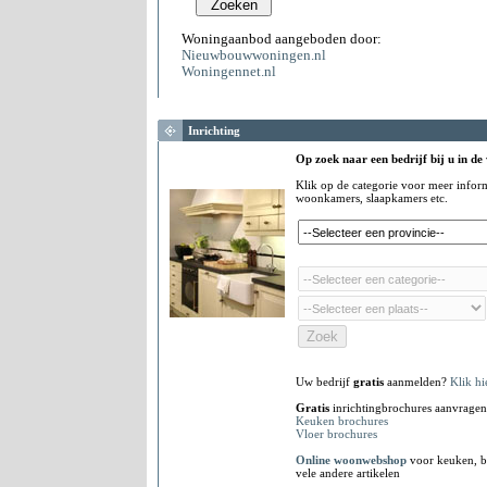
Woningaanbod aangeboden door:
Nieuwbouwwoningen.nl
Woningennet.nl
Inrichting
Op zoek naar een bedrijf bij u in de
Klik op de categorie voor meer infor
woonkamers, slaapkamers etc.
Uw bedrijf
gratis
aanmelden?
Klik hi
Gratis
inrichtingbrochures aanvragen
Keuken brochures
Vloer brochures
Online woonwebshop
voor keuken, b
vele andere artikelen