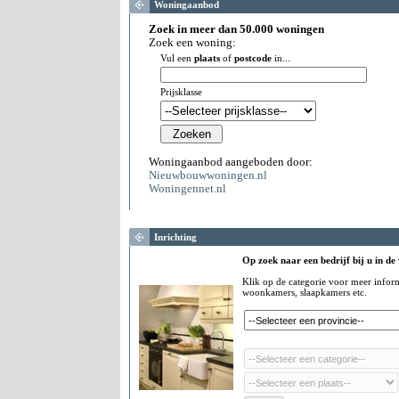
Woningaanbod
Zoek in meer dan 50.000 woningen
Zoek een woning:
Vul een
plaats
of
postcode
in...
Prijsklasse
Woningaanbod aangeboden door:
Nieuwbouwwoningen.nl
Woningennet.nl
Inrichting
Op zoek naar een bedrijf bij u in de
Klik op de categorie voor meer infor
woonkamers, slaapkamers etc.