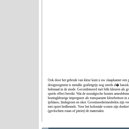
Ook door het gebruik van kleur kunt u uw slaapkamer een p
designsegment is metallic grafietgrijs nog steeds d� basisk
helemaal in de mode. Gecombineerd met felle kleuren als gr
speels effect bereikt. Wat de nostalgische houten ameublemen
honingkleurige impregneer als transparante kleurbeitsen in 
ijsblauw, lindegroen en oker. Grootmoedermeubelen zijn vee
met opzet bedhemels. Voor het koloniale wonen zijn donker
(gevlochten rotan of pitriet) de materialen.