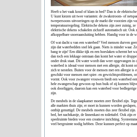
Heeft u het vaak koud of klam in bed? Dan is de elektrische
U kunt kiezen uit twee varianten: de zwakstroom- of netspa
tweepersoons uitvoeringen op de markt die voorzien zijn v
temperatuurregeling. Elektrische dekens zijn zeer zuinig, z
elektrische dekens schakelen zichzelf automatisch uit. Ook z
afkoppelbare snoeraansluiting hebben. Handig voor in de w
Of wat dacht u van een waterbed? Veel mensen durven gee
zijn dat waterbedden snel lek gaan. Niets is minder waar. Ze
bang te zijn! Een dikke tijk en een hoeslaken schermt het w
dan toch een lekkage ontstaan dan komt het water er druppel
onder druk staat. Dit water wordt dan weer opgevangen in 
waterbed is ideaal voor mensen met een allergie, dit komt om
zich te nestelen. Buiten voor de mensen met een allergie is
geschikt voor mensen met spier- en gewrichtsproblemen, om
vormt. Ook voor zwangere vrouwen biedt een waterbed een
hele zwangerschap gewoon op hun buik of zij kunnen blijv
ook doorliggen, daarom kan een waterbed voor bedlegerige
zijn.
De meubels in de slaapkamer moeten zeer flexibel zijn. Te
alle markten thuis zijn; er moet in kunnen worden geslapen,
ontbijt genuttigd. De meubels moeten dus zeer flexibel zijn
bed, het nachtkastje, de linnenkast en toilettafel. Ook zijn e
speelruimte bieden voor een creatieve inrichting. Systeemme
veel bergruimte nodig hebben. Deze kunnen perfect op maa