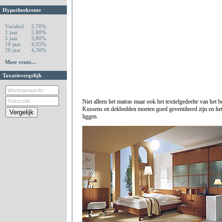
Hypotheekrente
Variabel
2,70%
1 jaar
2,80%
5 jaar
3,80%
10 jaar
4,05%
20 jaar
4,30%
Meer rente...
Taxatievergelijk
Niet alleen het matras maar ook het textielgedeelte van het 
Kussens en dekbedden moeten goed geventileerd zijn en het
liggen.