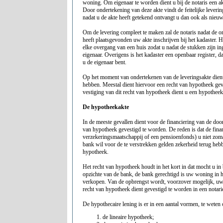
woning. Om eigenaar te worden dient u bij de notaris een ak
Door ondertekening van deze akte vindt de feitelijke leverin
nadat u de akte heeft getekend ontvangt u dan ook als nieuw
Om de levering compleet te maken zal de notaris nadat de o
heeft plaatsgevonden uw akte inschrijven bij het kadaster. H
elke overgang van een huis zodat u nadat de stukken zijn ing
eigenaar. Overigens is het kadaster een openbaar register, da
u de eigenaar bent.
Op het moment van ondertekenen van de leveringsakte dient 
hebben. Meestal dient hiervoor een recht van hypotheek ge
vestiging van dit recht van hypotheek dient u een hypotheeka
De hypotheekakte
In de meeste gevallen dient voor de financiering van de do
van hypotheek gevestigd te worden. De reden is dat de finan
verzekeringsmaatschappij of een pensioenfonds) u niet zoma
bank wil voor de te verstrekken gelden zekerheid terug hebb
hypotheek.
Het recht van hypotheek houdt in het kort in dat mocht u i
opzichte van de bank, de bank gerechtigd is uw woning in he
verkopen. Van de opbrengst wordt, voorzover mogelijk, uw
recht van hypotheek dient gevestigd te worden in een notarie
De hypothecaire lening is er in een aantal vormen, te weten
de lineaire hypotheek;