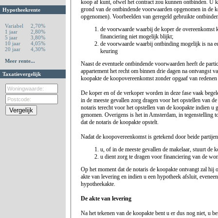
koop af kunt, ofwel het contract zou kunnen ontbinden. U 
grond van de ontbindende voorwaarden opgenomen in de ko
Hypotheekrente
opgenomen). Voorbeelden van geregeld gebruikte ontbinde
Variabel
2,70%
de voorwaarde waarbij de koper de overeenkomst k
1 jaar
2,80%
financiering niet mogelijk blijkt;
5 jaar
3,80%
10 jaar
4,05%
de voorwaarde waarbij ontbinding mogelijk is na 
20 jaar
4,30%
keuring
Meer rente...
Naast de eventuele ontbindende voorwaarden heeft de parti
appartement het recht om binnen drie dagen na ontvangst van
Taxatievergelijk
koopakte de koopovereenkomst zonder opgaaf van redenen 
De koper en of de verkoper worden in deze fase vaak begele
in de meeste gevallen zorg dragen voor het opstellen van de
notaris terecht voor het opstellen van de koopakte indien u 
genomen. Overigens is het in Amsterdam, in tegenstelling tot
dat de notaris de koopakte opstelt.
Nadat de koopovereenkomst is getekend door beide partijen 
u, of in de meeste gevallen de makelaar, stuurt de k
u dient zorg te dragen voor financiering van de wo
Op het moment dat de notaris de koopakte ontvangt zal hij o
akte van levering en indien u een hypotheek afsluit, eveneen
hypotheekakte.
De akte van levering
Na het tekenen van de koopakte bent u er dus nog niet, u b