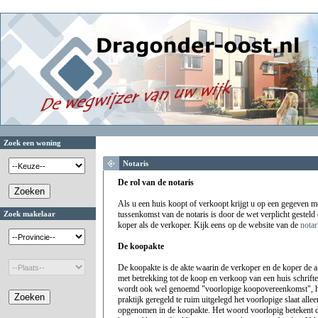
Zoek een woning
Notaris
De rol van de notaris
Als u een huis koopt of verkoopt krijgt u op een gegeven 
Zoek makelaar
tussenkomst van de notaris is door de wet verplicht gesteld
koper als de verkoper. Kijk eens op de website van de
notar
De koopakte
De koopakte is de akte waarin de verkoper en de koper de 
met betrekking tot de koop en verkoop van een huis schrift
wordt ook wel genoemd "voorlopige koopovereenkomst", h
praktijk geregeld te ruim uitgelegd het voorlopige slaat al
opgenomen in de koopakte. Het woord voorlopig betekent d